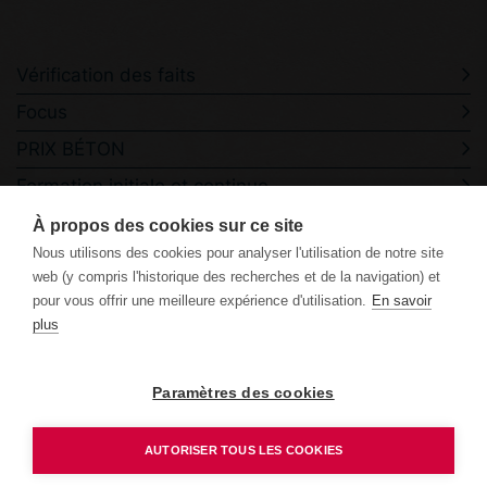
Vérification des faits
Focus
PRIX BÉTON
Formation initiale et continue
Événements
À propos des cookies sur ce site
Nous utilisons des cookies pour analyser l'utilisation de notre site
Contact
web (y compris l'historique des recherches et de la navigation) et
pour vous offrir une meilleure expérience d'utilisation.
En savoir
plus
Paramètres des cookies
Déclaration de confidentialité
AUTORISER TOUS LES COOKIES