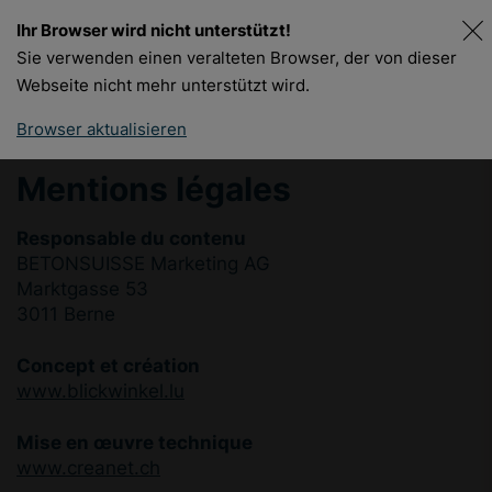
Ihr Browser wird nicht unterstützt!
DE
FR
Sie verwenden einen veralteten Browser, der von dieser
Webseite nicht mehr unterstützt wird.
Browser aktualisieren
Mentions légales
Responsable du contenu
BETONSUISSE Marketing AG
Marktgasse 53
3011 Berne
Concept et création
www.blickwinkel.lu
Mise en œuvre technique
www.creanet.ch