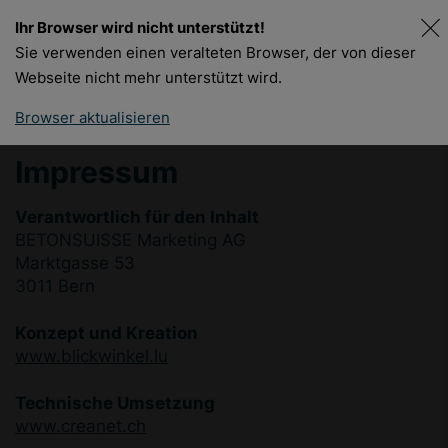
Ihr Browser wird nicht unterstützt!
DE
FR
Sie verwenden einen veralteten Browser, der von dieser
Webseite nicht mehr unterstützt wird.
Browser aktualisieren
Impressum
Verantwortlich für den Inhalt
BETONSUISSE Marketing AG
Marktgasse 53
3011 Bern
Konzept und Kreation
www.blickwinkel.lu
Technische Umsetzung
www.creanet.ch