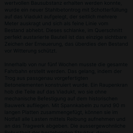
wertvol­len Bausubstanz erhalten werden konnte,
wurde ein neuer Stahlbetontrog mit Schotterfüllung
auf das Via­dukt aufgelegt, der seitlich mehrere
Meter auskragt und sich als feine Linie vom
Bestand abhebt. Dieses schlanke, im Querschnitt
perfekt austarierte Bauteil ist das einzige sichtbare
Zeichen der Erneuerung, das überdies den Bestand
vor Witterung schützt.
Inner­halb von nur fünf Wochen musste die gesamte
Fahr­bahn erstellt werden. Das gelang, indem der
Trog aus passgenau vorgefertigten
Betonelementen konstru­iert wurde. Ein Raupenkran
hob die Teile auf das Via­dukt, wo sie ohne
mechanische Befestigung auf dem historischen
Bauwerk aufliegen. Mit Spannkabeln zu rund 90 m
langen Platten zusammengefügt, können sie im
Notfall alle Lasten mittels Reibung aufnehmen und
an das Tragwerk abgeben. Die aussergewohnliche
Robustheit der bestehenden Struktur, deren