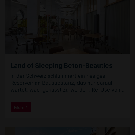
Land of Sleeping Beton-Beauties
In der Schweiz schlummert ein riesiges
Reservoir an Bausubstanz, das nur darauf
wartet, wachgeküsst zu werden. Re-Use von
Bestandsbauten heisst das Zauberwort, mit
dem schlafende Bau-Beauties aus Beton und
Mehr
anderen Baustoffen zu neuer Blüte erwachen.
Dabei werden bestehende Tragkonzepte neu
ertüchtigt, Baubestand wird mit gebrauchten
Bauteilen ergänzt oder wiederverwertbare