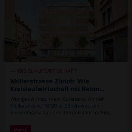
Baustoffe aufbereitet und neu verbaut.
Innovative Architekten und Bauherren gehen
voran und demonstrieren eindrücklich, was mit
Re-Use alles zu neuem Bau-Leben erweckt
wird.
KREISLAUFWIRTSCHAFT
Müllerstrasse Zürich: Wie
Kreislaufwirtschaft mit Beton
gelingt
Weniger Abriss, mehr Substanz: An der
Müllerstrasse 16/20 in Zürich wird ein
Bürokomplex aus den 1980er-Jahren zum
Vorbild für nachhaltige Transformation. Statt
neu zu bauen, nutzt das Projekt die
Mehr