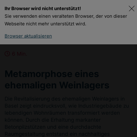
Ihr Browser wird nicht unterstützt!
DE
FR
Sie verwenden einen veralteten Browser, der von dieser
Webseite nicht mehr unterstützt wird.
Browser aktualisieren
6 Min.
Metamorphose eines
ehemaligen Weinlagers
Die Revitalisierung des ehemaligen Weinlagers in
Basel zeigt eindrucksvoll, wie Industriegebäude zu
lebendigen Wohnräumen transformiert werden
können. Durch die Erhaltung markanter
Betonpilzstützen und eine durchdachte
Raumgestaltung entstand ein nachhaltiges