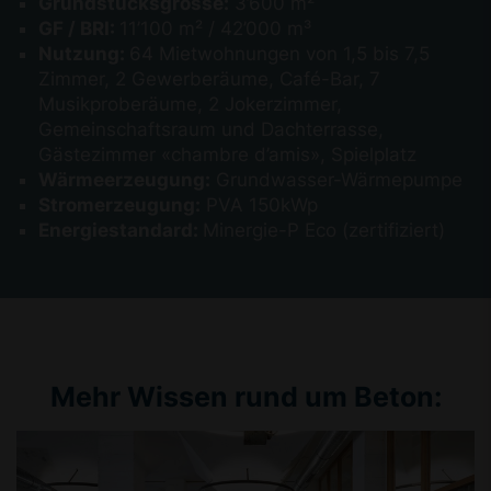
Grundstücksgrösse:
3’600 m²
GF / BRI:
11’100 m² / 42’000 m³
Nutzung:
64 Mietwohnungen von 1,5 bis 7,5
Zimmer, 2 Gewerberäume, Café-Bar, 7
Musikproberäume, 2 Jokerzimmer,
Gemeinschaftsraum und Dachterrasse,
Gästezimmer «chambre d’amis», Spielplatz
Wärmeerzeugung:
Grundwasser-Wärmepumpe
Stromerzeugung:
PVA 150kWp
Energiestandard:
Minergie-P Eco (zertifiziert)
Mehr Wissen rund um Beton: