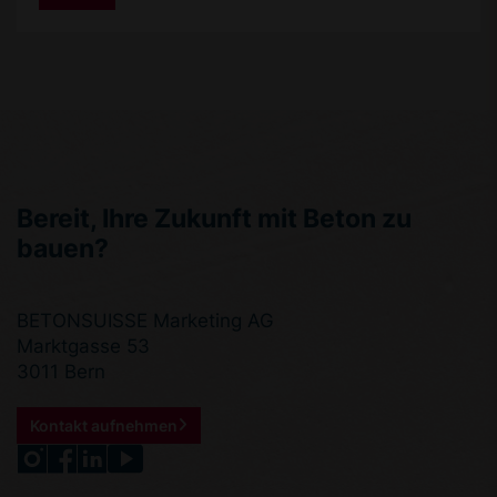
bestehende Betontragstruktur weiter –
kombiniert mit innovativen
Recyclingmethoden, Materialpässen und einer
klaren CO₂-Bilanz. So entsteht ein
Vorzeigeprojekt für zirkuläres Bauen mit Beton.
Bereit, Ihre Zukunft mit Beton zu
bauen?
BETONSUISSE Marketing AG
Marktgasse 53
3011 Bern
Kontakt aufnehmen