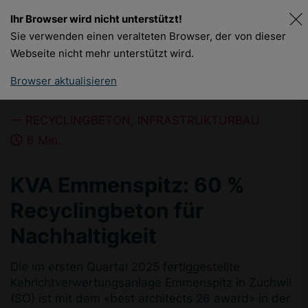
Ihr Browser wird nicht unterstützt!
DE
FR
Sie verwenden einen veralteten Browser, der von dieser
Webseite nicht mehr unterstützt wird.
Browser aktualisieren
RECYCLINGBETON, INFRASTRUKTURBAU
6 Min.
KVA Emmenspitz: 60 %
Recyclingbeton für
Nachhaltigkeit
Die im ersten Quartal 2025 fertiggestellte
Kehrichtverwertungsanlage Emmenspitz in Zuchwil
(SO) ist mit dem «best architects 26 award» in der