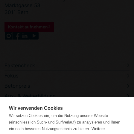
Marktgasse 53
3011 Bern
Kontakt aufnehmen
Faktencheck
Fokus
Betonpreis
Aus- & Weiterbildung
Veranstaltungen
Wir verwenden Cookies
Kontakt
Wir setzen Cookies ein, um die Nutzung unserer Website
(einschliesslich Such- und Surfverlauf) zu analysieren und Ihnen
ein noch besseres Nutzungserlebnis zu bieten.
Weitere