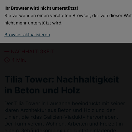
Ihr Browser wird nicht unterstützt!
DE
Sie verwenden einen veralteten Browser, der von dieser We
nicht mehr unterstützt wird.
Browser aktualisieren
NACHHALTIGKEIT
4 Min.
Tilia Tower: Nachhaltigkeit
in Beton und Holz
Der Tilia Tower in Lausanne beeindruckt mit seiner
klaren Architektur aus Beton und Holz und den
Linien, die «das Galicien-Viadukt» hervorheben.
Der Turm vereint Wohnen, Arbeiten und Freizeit in
einem Gebäudekomplex und bietet einladende