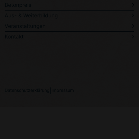
Betonpreis
Aus- & Weiterbildung
Veranstaltungen
Kontakt
Datenschutzerklärung
Impressum
SEO
Agentur
Luzern
Creanet
Photovoltaik
Fassade
Webagentur
Sursee
Webagentur